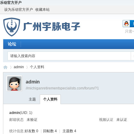
乐动官方开户
设为乐动官方开户
收藏本站
只需
论坛
admin
个人资料
admin
//michiganretirementspecialists.com/forum/?1
宇
›
›
主题
个人资料
admin
(UID: 1)
邮箱状态
未验证
视频认证
未认证
统计信息
好友数 0
|
回帖数 4
|
主题数 4