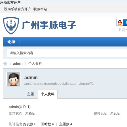
乐动官方开户
设为乐动官方开户
收藏本站
只需
论坛
admin
个人资料
admin
//michiganretirementspecialists.com/forum/?1
宇
›
›
主题
个人资料
admin
(UID: 1)
邮箱状态
未验证
视频认证
未认证
统计信息
好友数 0
|
回帖数 4
|
主题数 4