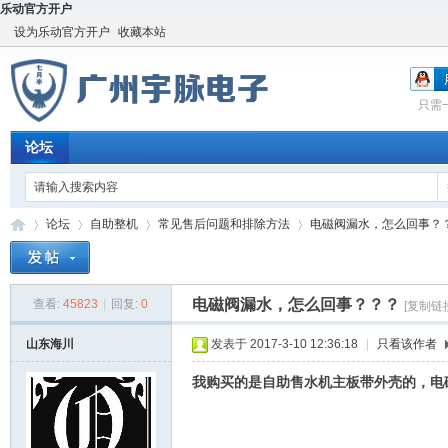
乐动官方开户
设为乐动官方开户
收藏本站
只需
论坛
论坛
自助整机
常见售后问题和排除方法
电磁阀漏水，怎么回事？
电磁阀漏水，怎么回事？？？
查看:
45823
|
回复:
0
[复制链
宇
»
›
›
›
山东海川
发表于 2017-3-10 12:36:18
|
只看该作者
我购买的是自助售水机主板带外壳的，电